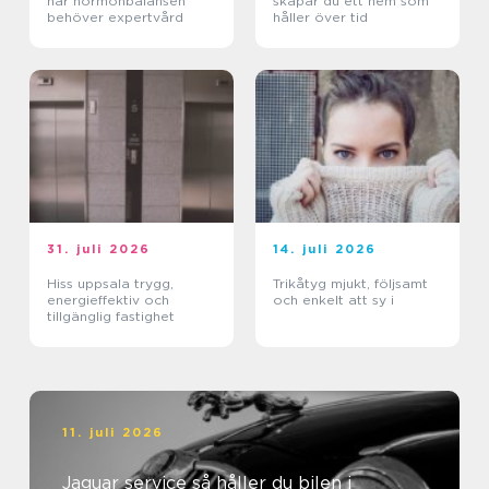
när hormonbalansen
skapar du ett hem som
behöver expertvård
håller över tid
31. juli 2026
14. juli 2026
Hiss uppsala trygg,
Trikåtyg mjukt, följsamt
energieffektiv och
och enkelt att sy i
tillgänglig fastighet
11. juli 2026
Jaguar service så håller du bilen i