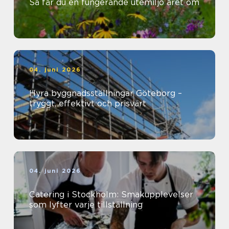
Så får du en fungerande utemiljö året om
04. juni 2026
Hyra byggnadsställningar Göteborg –
tryggt, effektivt och prisvärt
04. juni 2026
Catering i Stockholm: Smakupplevelser
som lyfter varje tillställning