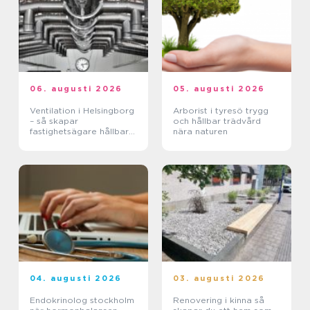
06. augusti 2026
05. augusti 2026
Ventilation i Helsingborg
Arborist i tyresö trygg
– så skapar
och hållbar trädvård
fastighetsägare hållbara
nära naturen
och hälsosamma miljöer
04. augusti 2026
03. augusti 2026
Endokrinolog stockholm
Renovering i kinna så