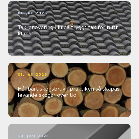
01. juli 2026
Takrenovering i luleå tryggt tak för tufft
klimat
01. juli 2026
Hållbart skogsbruk i praktiken så skapas
levande skogar över tid
30. juni 2026