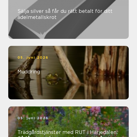
Sälja silver så får du rätt betalt för ditt
ädelmetallskrot
05. juni 2026
Muddring
05. juni 2026
Trädgårdstjänster med RUT i Härjedalen: