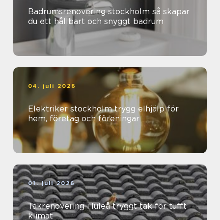
Badrumsrenovering stockholm så skapar
du ett hållbart och snyggt badrum
04. juli 2026
Elektriker stockholm trygg elhjälp för
hem, företag och föreningar
01. juli 2026
Takrenovering i luleå tryggt tak för tufft
klimat