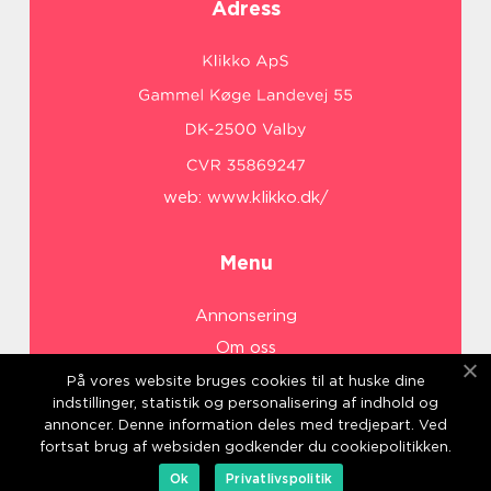
Adress
web:
www.klikko.dk/
Menu
Annonsering
Om oss
Cookies
På vores website bruges cookies til at huske dine
indstillinger, statistik og personalisering af indhold og
Kontakta oss
annoncer. Denne information deles med tredjepart. Ved
Sitemap
fortsat brug af websiden godkender du cookiepolitikken.
Ok
Privatlivspolitik