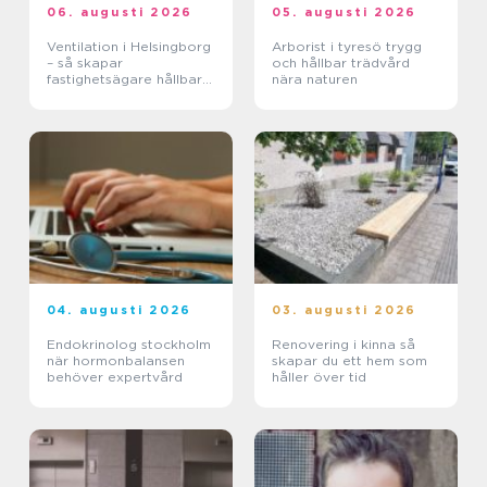
06. augusti 2026
05. augusti 2026
Ventilation i Helsingborg
Arborist i tyresö trygg
– så skapar
och hållbar trädvård
fastighetsägare hållbara
nära naturen
och hälsosamma miljöer
04. augusti 2026
03. augusti 2026
Endokrinolog stockholm
Renovering i kinna så
när hormonbalansen
skapar du ett hem som
behöver expertvård
håller över tid