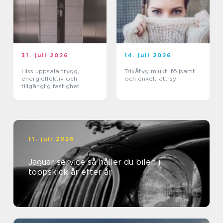
31. juli 2026
14. juli 2026
Hiss uppsala trygg,
Trikåtyg mjukt, följsamt
energieffektiv och
och enkelt att sy i
tillgänglig fastighet
11. juli 2026
Jaguar service så håller du bilen i
toppskick år efter år