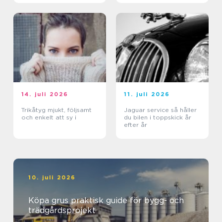
14. juli 2026
11. juli 2026
Trikåtyg mjukt, följsamt
Jaguar service så håller
och enkelt att sy i
du bilen i toppskick år
efter år
10. juli 2026
Köpa grus praktisk guide för bygg- och
trädgårdsprojekt