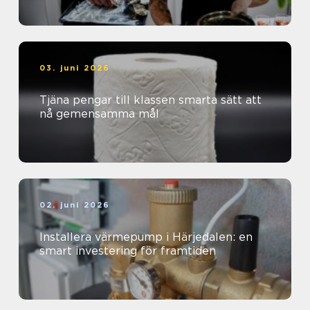
03. juni 2026
Tjäna pengar till klassen smarta sätt att
nå gemensamma mål
02. juni 2026
Installera värmepump i Härjedalen: en
smart investering för framtiden