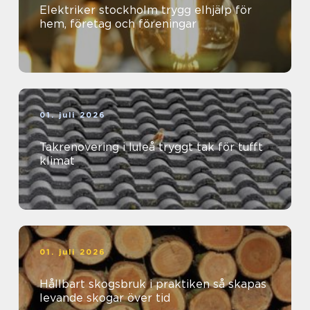
Elektriker stockholm trygg elhjälp för
hem, företag och föreningar
01. juli 2026
Takrenovering i luleå tryggt tak för tufft
klimat
01. juli 2026
Hållbart skogsbruk i praktiken så skapas
levande skogar över tid