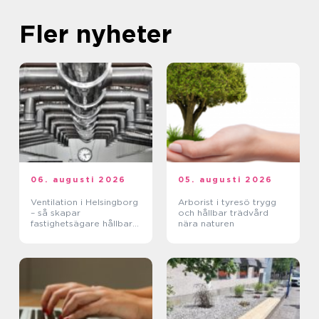
Fler nyheter
06. augusti 2026
05. augusti 2026
Ventilation i Helsingborg
Arborist i tyresö trygg
– så skapar
och hållbar trädvård
fastighetsägare hållbara
nära naturen
och hälsosamma miljöer