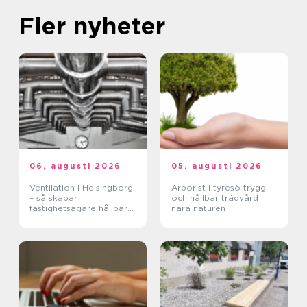
Fler nyheter
06. augusti 2026
05. augusti 2026
Ventilation i Helsingborg
Arborist i tyresö trygg
– så skapar
och hållbar trädvård
fastighetsägare hållbara
nära naturen
och hälsosamma miljöer