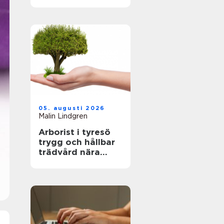
fastighetsägare
hållbara och
hälsosamma
miljöer
05. augusti 2026
Malin Lindgren
Arborist i tyresö
trygg och hållbar
trädvård nära
naturen