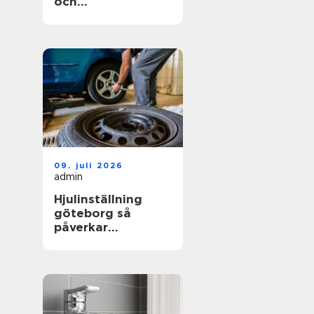
och
trädgårdsprojekt
09. juli 2026
admin
Hjulinställning
göteborg så
påverkar
inställningen både
säkerhet och
plånbok