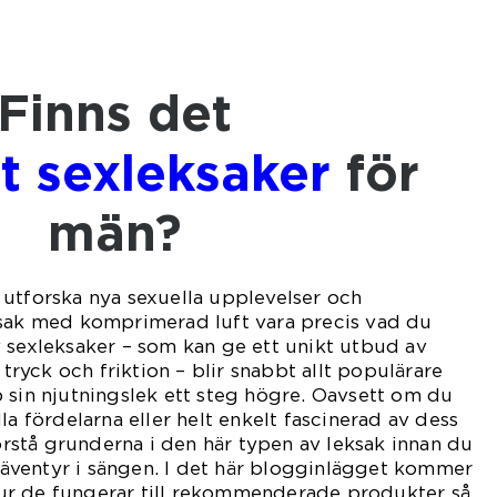
Finns det
ft sexleksaker
för
män?
utforska nya sexuella upplevelser och
ksak med komprimerad luft vara precis vad du
 sexleksaker – som kan ge ett unikt utbud av
 tryck och friktion – blir snabbt allt populärare
 sin njutningslek ett steg högre. Oavsett om du
la fördelarna eller helt enkelt fascinerad av dess
förstå grunderna i den här typen av leksak innan du
ra äventyr i sängen. I det här blogginlägget kommer
n hur de fungerar till rekommenderade produkter så