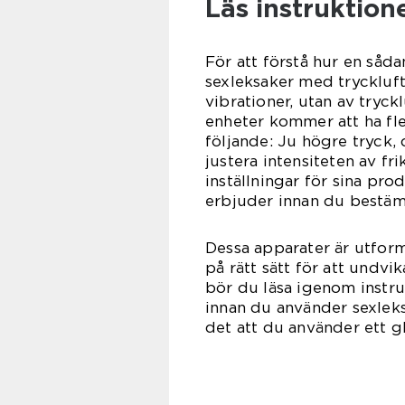
Läs instruktio
För att förstå hur en såda
sexleksaker med tryckluft
vibrationer, utan av tryc
enheter kommer att ha fle
följande: Ju högre tryck,
justera intensiteten av fri
inställningar för sina prod
erbjuder innan du bestäm
Dessa apparater är utfor
på rätt sätt för att undvi
bör du läsa igenom instr
innan du använder sexle
det att du använder ett g