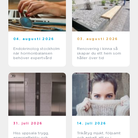
04. augusti 2026
03. augusti 2026
Endokrinolog stockholm
Renovering i kinna så
när hormonbalansen
skapar du ett hem som
behöver expertvård
håller över tid
31. juli 2026
14. juli 2026
Hiss uppsala trygg,
Trikåtyg mjukt, följsamt
energieffektiv och
och enkelt att sy i