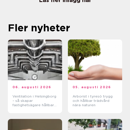
Läs fler inlägg här
Fler nyheter
06. augusti 2026
05. augusti 2026
Ventilation i Helsingborg
Arborist i tyresö trygg
– så skapar
och hållbar trädvård
fastighetsägare hållbara
nära naturen
och hälsosamma miljöer