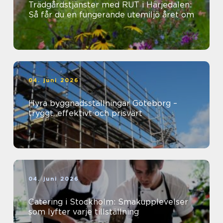
Trädgårdstjänster med RUT i Härjedalen:
Så får du en fungerande utemiljö året om
04. juni 2026
Hyra byggnadsställningar Göteborg –
tryggt, effektivt och prisvärt
04. juni 2026
Catering i Stockholm: Smakupplevelser
som lyfter varje tillställning