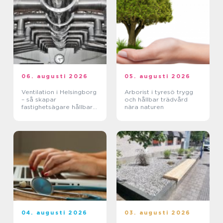
06. augusti 2026
05. augusti 2026
Ventilation i Helsingborg
Arborist i tyresö trygg
– så skapar
och hållbar trädvård
fastighetsägare hållbara
nära naturen
och hälsosamma miljöer
04. augusti 2026
03. augusti 2026