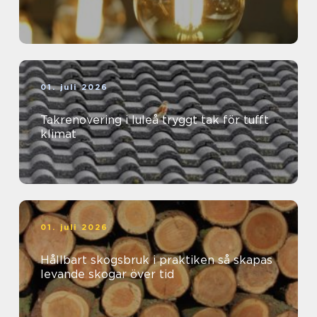
01. juli 2026
Takrenovering i luleå tryggt tak för tufft
klimat
01. juli 2026
Hållbart skogsbruk i praktiken så skapas
levande skogar över tid