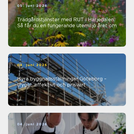
05. juni 2026
Trädgårdstjänster med RUT i Härjedalen:
Så får du en fungerande utemiljö året om
04. juni 2026
Hyra byggnadsställningar Göteborg –
tryggt, effektivt och prisvärt
04. juni 2026