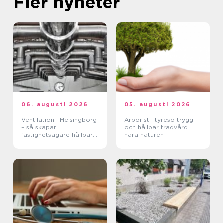
Fler nyheter
06. augusti 2026
05. augusti 2026
Ventilation i Helsingborg
Arborist i tyresö trygg
– så skapar
och hållbar trädvård
fastighetsägare hållbara
nära naturen
och hälsosamma miljöer