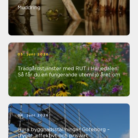
Muddring
05. juni 2026
Trädgårdstjänster med RUT i Härjedalen:
Så får du en fungerande utemiljö året om
04. juni 2026
Hyra byggnadsställningar Göteborg –
tryggt, effektivt och prisvärt