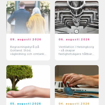
09. augusti 2026
06. augusti 2026
Begravningsbyrå på
Ventilation i Helsingborg
Gotland: Stöd,
– så skapar
vägledning och omtanke
fastighetsägare hållbara
genom hela avskedet
och hälsosamma miljöer
05. augusti 2026
04. augusti 2026