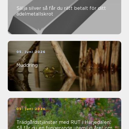
Sälja silver så får du rätt betalt för ditt
ädelmetallskrot
05. juni 2026
Muddring
05. juni 2026
Trädgårdstjänster med RUT i Härjedalen:
Så får du en fungerande utemiljö året om