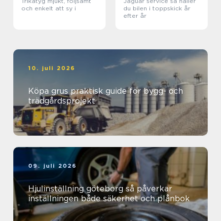
Trikåtyg mjukt, följsamt
Jaguar service så håller
och enkelt att sy i
du bilen i toppskick år
efter år
10. juli 2026
Köpa grus praktisk guide för bygg- och
trädgårdsprojekt
09. juli 2026
Hjulinställning göteborg så påverkar
inställningen både säkerhet och plånbok