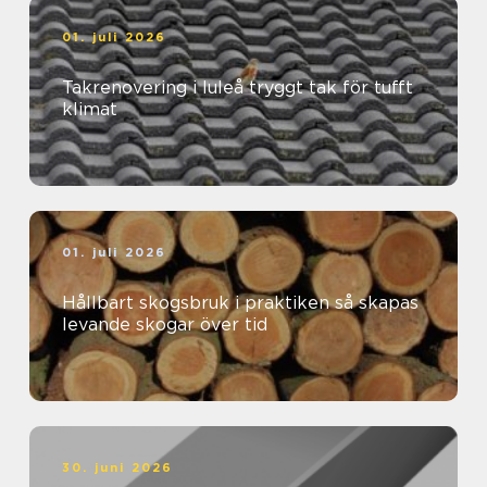
01. juli 2026
Takrenovering i luleå tryggt tak för tufft
klimat
01. juli 2026
Hållbart skogsbruk i praktiken så skapas
levande skogar över tid
30. juni 2026