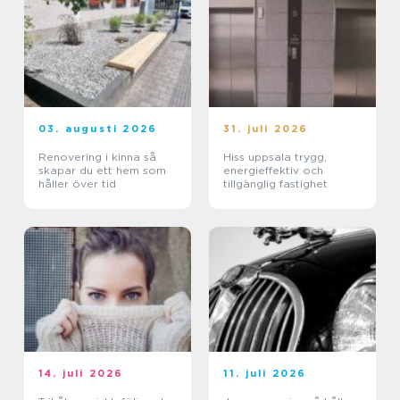
03. augusti 2026
31. juli 2026
Renovering i kinna så
Hiss uppsala trygg,
skapar du ett hem som
energieffektiv och
håller över tid
tillgänglig fastighet
14. juli 2026
11. juli 2026