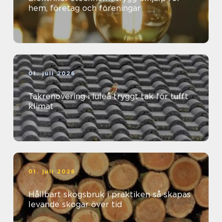
hem, företag och föreningar
01. juli 2026
Takrenovering i luleå tryggt tak för tufft
klimat
01. juli 2026
Hållbart skogsbruk i praktiken så skapas
levande skogar över tid