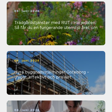
05. juni 2026
Trädgårdstjänster med RUT i Härjedalen:
Så får du en fungerande utemiljö året om
04. juni 2026
Hyra byggnadsställningar Göteborg –
tryggt, effektivt och prisvärt
04. juni 2026