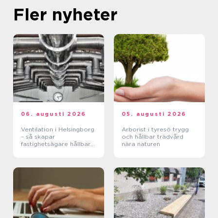
Fler nyheter
06. augusti 2026
05. augusti 2026
Ventilation i Helsingborg
Arborist i tyresö trygg
– så skapar
och hållbar trädvård
fastighetsägare hållbara
nära naturen
och hälsosamma miljöer