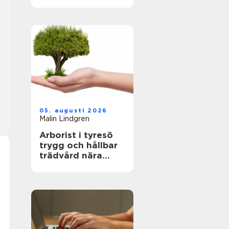
fastighetsägare
hållbara och
hälsosamma
miljöer
05. augusti 2026
Malin Lindgren
Arborist i tyresö
trygg och hållbar
trädvård nära
naturen