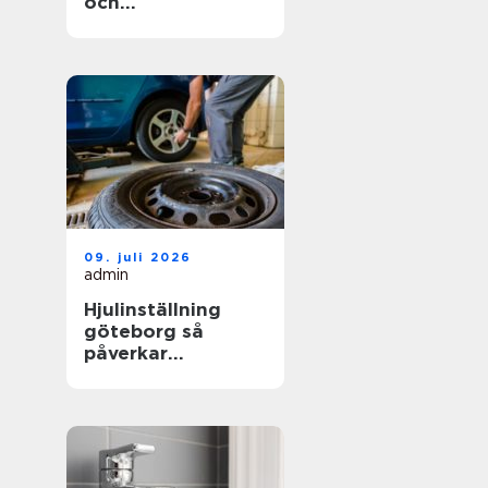
och
trädgårdsprojekt
09. juli 2026
admin
Hjulinställning
göteborg så
påverkar
inställningen både
säkerhet och
plånbok