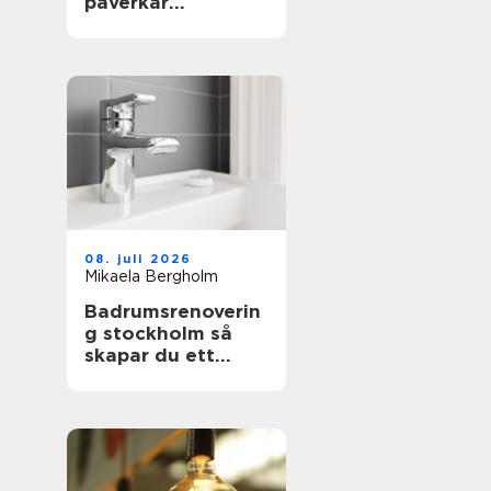
påverkar
inställningen både
säkerhet och
plånbok
08. juli 2026
Mikaela Bergholm
Badrumsrenoverin
g stockholm så
skapar du ett
hållbart och
snyggt badrum