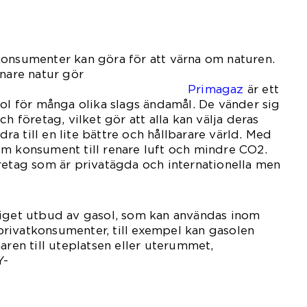
konsumenter kan göra för att värna om naturen.
enare natur gör
lnad.
Primagaz
är ett
sol för många olika slags ändamål. De vänder sig
ch företag, vilket gör att alla kan välja deras
a till en lite bättre och hållbarare värld. Med
om konsument till renare luft och mindre CO2.
retag som är privatägda och internationella men
diget utbud av gasol, som kan användas inom
rivatkonsumenter, till exempel kan gasolen
aren till uteplatsen eller uterummet,
Y-
ekten.