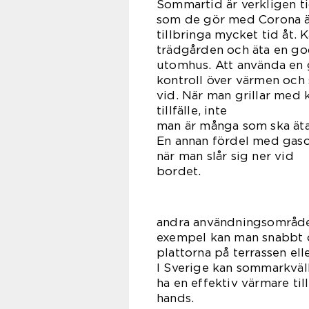
Sommartid är verkligen ti
som de gör med Corona ä
tillbringa mycket tid åt. 
trädgården och äta en god
utomhus. Att använda en g
kontroll över värmen och s
vid. När man grillar med k
tillfäll
man är många som ska äta
En annan fördel med gasol
när man slår sig ner vid
bor
Gasol h
andra användningsområden
exempel kan man snabbt o
plattorna på terrassen ell
I Sverige kan sommarkvälla
ha en effektiv värmare till
ha