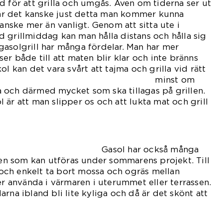
d för att grilla och umgås. Även om tiderna ser ut
r det kanske just detta man kommer kunna
Kanske mer än vanligt. Genom att sitta ute i
 grillmiddag kan man hålla distans och hålla sig
asolgrill har många fördelar. Man har mer
er både till att maten blir klar och inte bränns
ol kan det vara svårt att tajma och grilla vid rätt
e, inte minst om
 och därmed mycket som ska tillagas på grillen.
 är att man slipper os och att lukta mat och grill
det.
ar också många
 som kan utföras under sommarens projekt. Till
ch enkelt ta bort mossa och ogräs mellan
er använda i värmaren i uterummet eller terrassen.
rna ibland bli lite kyliga och då är det skönt att
nds.