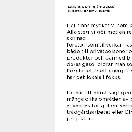
Det finns mycket vi som 
Alla steg vi gör mot en r
skil
företag som tillverkar ga
både till privatpersoner o
produkter och därmed bidr
deras gasol bidrar man s
Företaget är ett energifö
har det lokala i fokus.
De har ett minst sagt ge
många olika områden av p
användas för grillen, värm
trädgårdsarbetet eller DI
proj