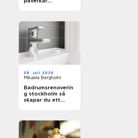
påverkar
inställningen både
säkerhet och
plånbok
08. juli 2026
Mikaela Bergholm
Badrumsrenoverin
g stockholm så
skapar du ett
hållbart och
snyggt badrum