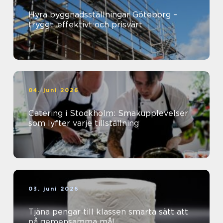
Hyra byggnadsställningar Göteborg –
tryggt, effektivt och prisvärt
04. juni 2026
Catering i Stockholm: Smakupplevelser
som lyfter varje tillställning
03. juni 2026
Tjäna pengar till klassen smarta sätt att
nå gemensamma mål