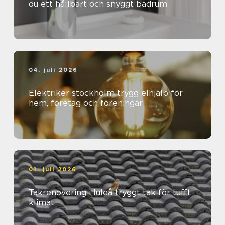
du ett hållbart och snyggt badrum
04. juli 2026
Elektriker stockholm trygg elhjälp för
hem, företag och föreningar
01. juli 2026
Takrenovering i luleå tryggt tak för tufft
klimat