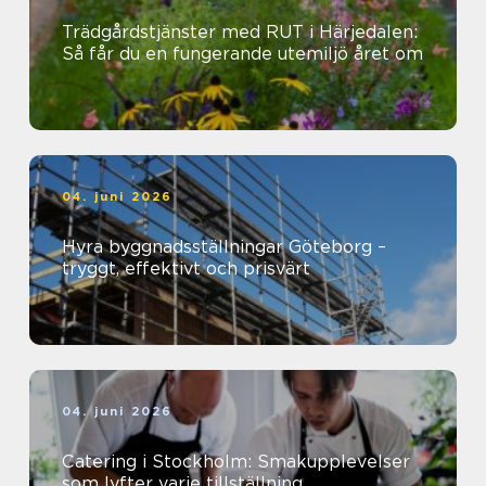
Trädgårdstjänster med RUT i Härjedalen:
Så får du en fungerande utemiljö året om
04. juni 2026
Hyra byggnadsställningar Göteborg –
tryggt, effektivt och prisvärt
04. juni 2026
Catering i Stockholm: Smakupplevelser
som lyfter varje tillställning