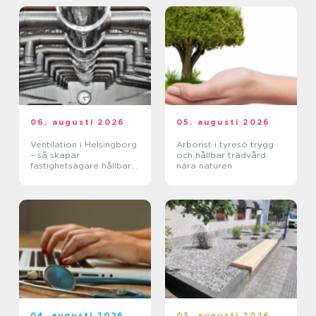
06. augusti 2026
05. augusti 2026
Ventilation i Helsingborg
Arborist i tyresö trygg
– så skapar
och hållbar trädvård
fastighetsägare hållbara
nära naturen
och hälsosamma miljöer
04. augusti 2026
03. augusti 2026