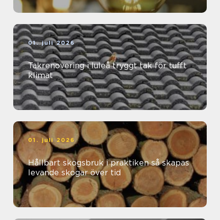
01. juli 2026
Takrenovering i luleå tryggt tak för tufft
klimat
01. juli 2026
Hållbart skogsbruk i praktiken så skapas
levande skogar över tid