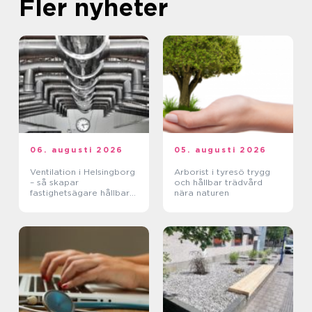
Fler nyheter
06. augusti 2026
05. augusti 2026
Ventilation i Helsingborg
Arborist i tyresö trygg
– så skapar
och hållbar trädvård
fastighetsägare hållbara
nära naturen
och hälsosamma miljöer