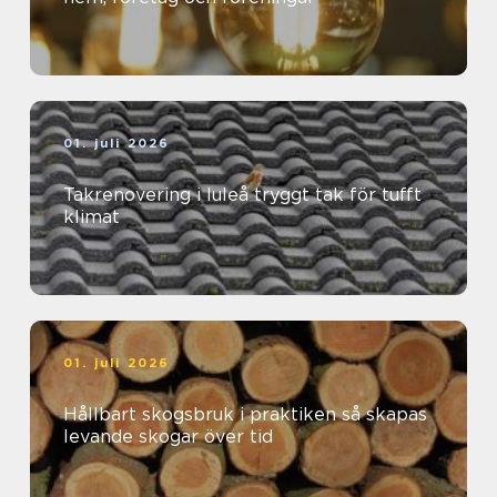
01. juli 2026
Takrenovering i luleå tryggt tak för tufft
klimat
01. juli 2026
Hållbart skogsbruk i praktiken så skapas
levande skogar över tid