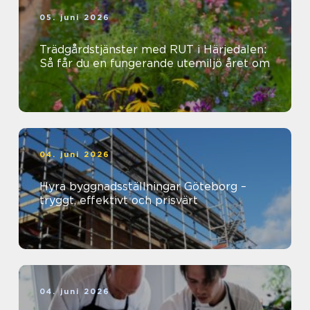
05. juni 2026
Trädgårdstjänster med RUT i Härjedalen:
Så får du en fungerande utemiljö året om
04. juni 2026
Hyra byggnadsställningar Göteborg –
tryggt, effektivt och prisvärt
04. juni 2026