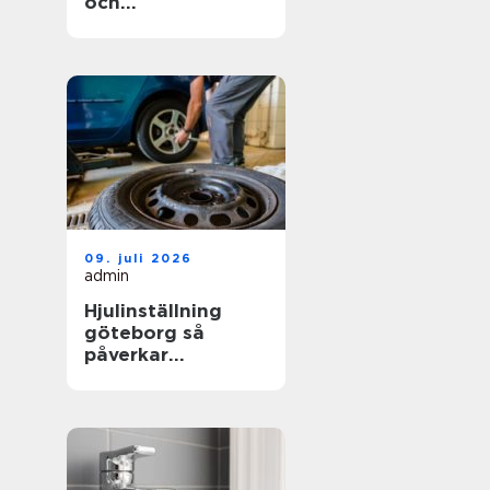
och
trädgårdsprojekt
09. juli 2026
admin
Hjulinställning
göteborg så
påverkar
inställningen både
säkerhet och
plånbok