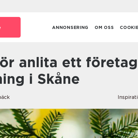
e
ANNONSERING
OM OSS
COOKI
ning i Skåne
bäck
Inspirat