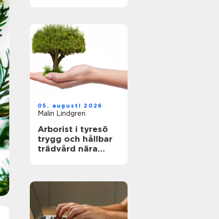
fastighetsägare
hållbara och
hälsosamma
miljöer
05. augusti 2026
Malin Lindgren
Arborist i tyresö
trygg och hållbar
trädvård nära
naturen