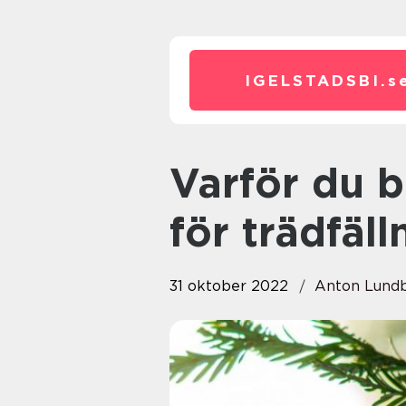
IGELSTADSBI.
s
Varför du bör anlita ett företag
för trädfäll
31 oktober 2022
Anton Lund