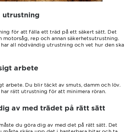
 utrustning
ng för att fälla ett träd på ett säkert sätt. Det
n motorsåg, rep och annan säkerhetsutrustning.
g har all nödvändig utrustning och vet hur den ska
sigt arbete
igt arbete. Du blir täckt av smuts, damm och löv.
 har rätt utrustning för att minimera röran.
dig av med trädet på rätt sätt
 måste du göra dig av med det på rätt sätt. Det
u måste skära upp det i hanterbara bitar och ta