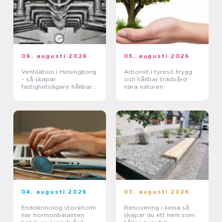
06. augusti 2026
05. augusti 2026
Ventilation i Helsingborg
Arborist i tyresö trygg
– så skapar
och hållbar trädvård
fastighetsägare hållbara
nära naturen
och hälsosamma miljöer
04. augusti 2026
03. augusti 2026
Endokrinolog stockholm
Renovering i kinna så
när hormonbalansen
skapar du ett hem som