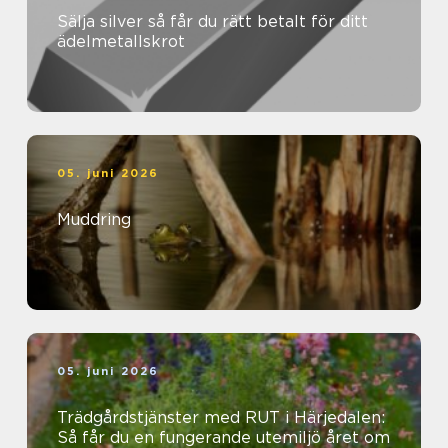
Sälja silver så får du rätt betalt för ditt
ädelmetallskrot
05. juni 2026
Muddring
05. juni 2026
Trädgårdstjänster med RUT i Härjedalen:
Så får du en fungerande utemiljö året om