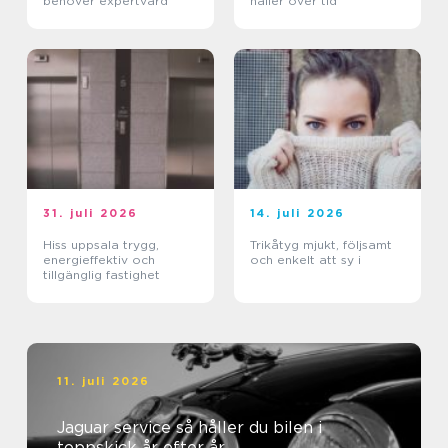
behöver expertvård
håller över tid
31. juli 2026
14. juli 2026
Hiss uppsala trygg,
Trikåtyg mjukt, följsamt
energieffektiv och
och enkelt att sy i
tillgänglig fastighet
11. juli 2026
Jaguar service så håller du bilen i
toppskick år efter år