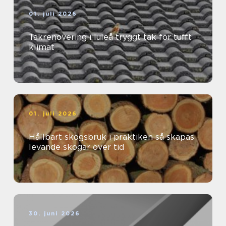
01. juli 2026
Takrenovering i luleå tryggt tak för tufft
klimat
01. juli 2026
Hållbart skogsbruk i praktiken så skapas
levande skogar över tid
30. juni 2026