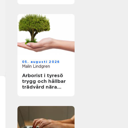
fastighetsägare
hållbara och
hälsosamma
miljöer
05. augusti 2026
Malin Lindgren
Arborist i tyresö
trygg och hållbar
trädvård nära
naturen