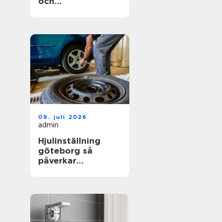
och
trädgårdsprojekt
09. juli 2026
admin
Hjulinställning
göteborg så
påverkar
inställningen både
säkerhet och
plånbok