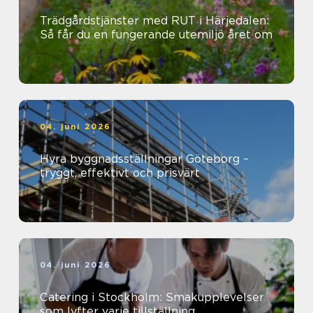
Trädgårdstjänster med RUT i Härjedalen:
Så får du en fungerande utemiljö året om
04. juni 2026
Hyra byggnadsställningar Göteborg –
tryggt, effektivt och prisvärt
04. juni 2026
Catering i Stockholm: Smakupplevelser
som lyfter varje tillställning