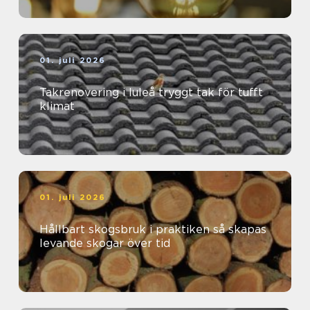
01. juli 2026
Takrenovering i luleå tryggt tak för tufft
klimat
01. juli 2026
Hållbart skogsbruk i praktiken så skapas
levande skogar över tid