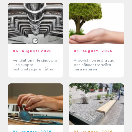
06. augusti 2026
05. augusti 2026
Ventilation i Helsingborg
Arborist i tyresö trygg
– så skapar
och hållbar trädvård
fastighetsägare hållbara
nära naturen
och hälsosamma miljöer
04. augusti 2026
03. augusti 2026