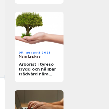
fastighetsägare
hållbara och
hälsosamma
miljöer
05. augusti 2026
Malin Lindgren
Arborist i tyresö
trygg och hållbar
trädvård nära
naturen