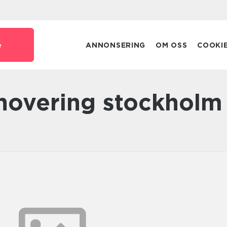
e
ANNONSERING
OM OSS
COOKI
novering stockholm