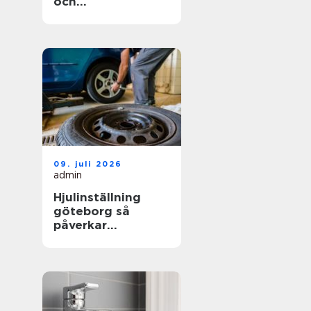
och
trädgårdsprojekt
09. juli 2026
admin
Hjulinställning
göteborg så
påverkar
inställningen både
säkerhet och
plånbok