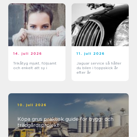
14. juli 2026
11. juli 2026
Trikåtyg mjukt, följsamt
Jaguar service så håller
och enkelt att sy i
du bilen i toppskick år
efter år
10. juli 2026
Köpa grus praktisk guide för bygg- och
trädgårdsprojekt