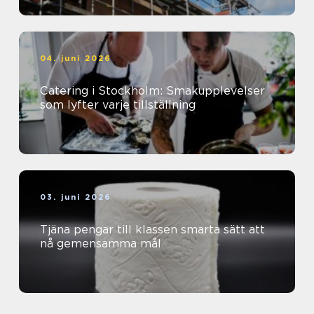
04. juni 2026
Catering i Stockholm: Smakupplevelser
som lyfter varje tillställning
03. juni 2026
Tjäna pengar till klassen smarta sätt att
nå gemensamma mål