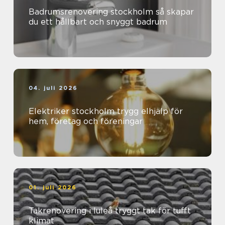
Badrumsrenovering stockholm så skapar
du ett hållbart och snyggt badrum
04. juli 2026
Elektriker stockholm trygg elhjälp för
hem, företag och föreningar
01. juli 2026
Takrenovering i luleå tryggt tak för tufft
klimat