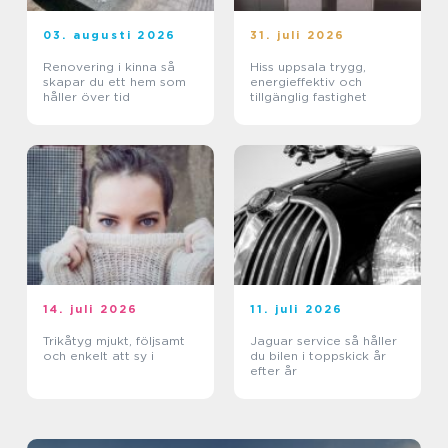
03. augusti 2026
31. juli 2026
Renovering i kinna så
Hiss uppsala trygg,
skapar du ett hem som
energieffektiv och
håller över tid
tillgänglig fastighet
14. juli 2026
11. juli 2026
Trikåtyg mjukt, följsamt
Jaguar service så håller
och enkelt att sy i
du bilen i toppskick år
efter år