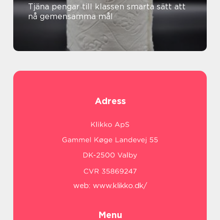
Tjäna pengar till klassen smarta sätt att
nå gemensamma mål
Adress
web:
www.klikko.dk/
Menu