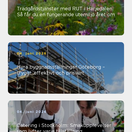
Trädgårdstjänster med RUT i Härjedalen:
Så får du en fungerande utemiljö året om
04. juni 2026
Hyra byggnadsställningar Göteborg –
tryggt, effektivt och prisvärt
04. juni 2026
Catering i Stockholm: Smakupplevelser
som lyfter varje tillställning