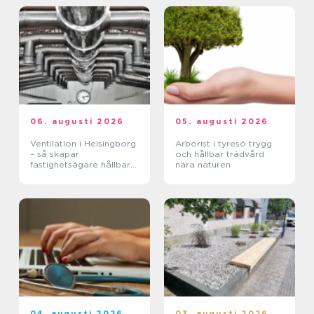
06. augusti 2026
05. augusti 2026
Ventilation i Helsingborg
Arborist i tyresö trygg
– så skapar
och hållbar trädvård
fastighetsägare hållbara
nära naturen
och hälsosamma miljöer
04. augusti 2026
03. augusti 2026