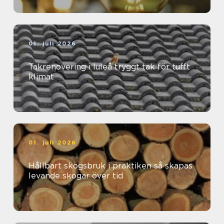
01. juli 2026
Takrenovering i luleå tryggt tak för tufft
klimat
01. juli 2026
Hållbart skogsbruk i praktiken så skapas
levande skogar över tid