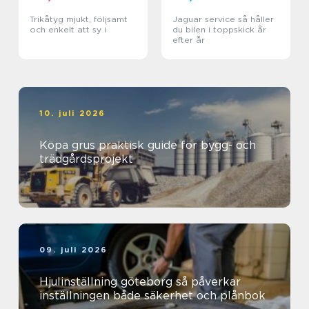
Trikåtyg mjukt, följsamt
Jaguar service så håller
och enkelt att sy i
du bilen i toppskick år
efter år
10. juli 2026
Köpa grus praktisk guide för bygg- och
trädgårdsprojekt
09. juli 2026
Hjulinställning göteborg så påverkar
inställningen både säkerhet och plånbok