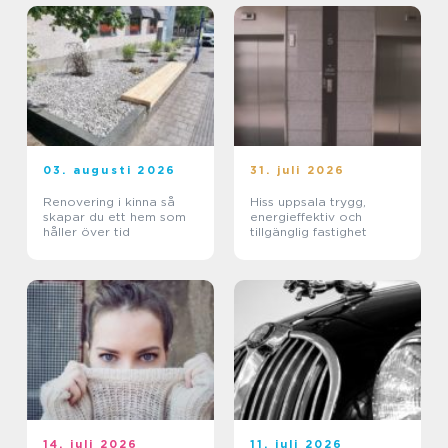
03. augusti 2026
31. juli 2026
Renovering i kinna så
Hiss uppsala trygg,
skapar du ett hem som
energieffektiv och
håller över tid
tillgänglig fastighet
14. juli 2026
11. juli 2026