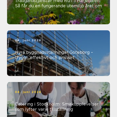
Trädgårdstjänster med RUT i Härjedalen:
Så får du en fungerande utemiljö året om
04. juni 2026
Hyra byggnadsställningar Göteborg –
tryggt, effektivt och prisvärt
04. juni 2026
Catering i Stockholm: Smakupplevelser
som lyfter varje tillställning