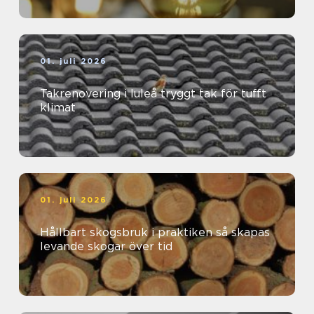
01. juli 2026
Takrenovering i luleå tryggt tak för tufft
klimat
01. juli 2026
Hållbart skogsbruk i praktiken så skapas
levande skogar över tid