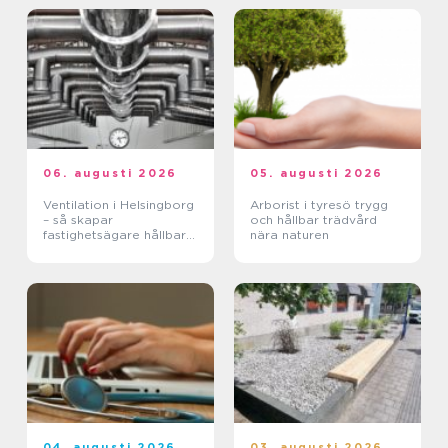
06. augusti 2026
05. augusti 2026
Ventilation i Helsingborg
Arborist i tyresö trygg
– så skapar
och hållbar trädvård
fastighetsägare hållbara
nära naturen
och hälsosamma miljöer
04. augusti 2026
03. augusti 2026