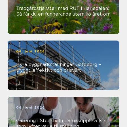
Trädgårdstjänster med RUT i Härjedalen:
Så får du en fungerande utemiljö året om
04. juni 2026
Hyra byggnadsställningar Göteborg –
tryggt, effektivt och prisvärt
04. juni 2026
Catering i Stockholm: Smakupplevelser
som lyfter varje tillställning