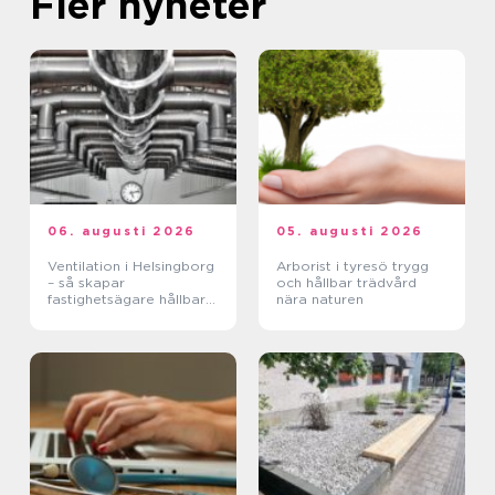
Fler nyheter
06. augusti 2026
05. augusti 2026
Ventilation i Helsingborg
Arborist i tyresö trygg
– så skapar
och hållbar trädvård
fastighetsägare hållbara
nära naturen
och hälsosamma miljöer