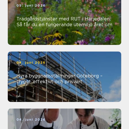
05. juni 2026
Trädgårdstjänster med RUT i Härjedalen:
Så får du en fungerande utemiljö året om
04. juni 2026
Hyra byggnadsställningar Göteborg –
tryggt, effektivt och prisvärt
04. juni 2026