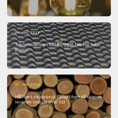
01. juli 2026
Takrenovering i luleå tryggt tak för tufft
klimat
01. juli 2026
Hållbart skogsbruk i praktiken så skapas
levande skogar över tid