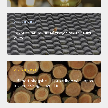
01. juli 2026
Takrenovering i luleå tryggt tak för tufft
klimat
01. juli 2026
Hållbart skogsbruk i praktiken så skapas
levande skogar över tid