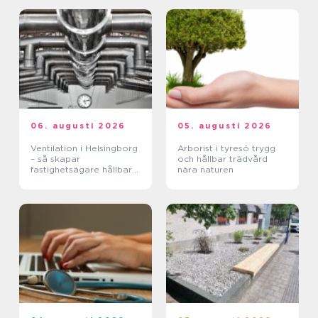
06. augusti 2026
05. augusti 2026
Ventilation i Helsingborg
Arborist i tyresö trygg
– så skapar
och hållbar trädvård
fastighetsägare hållbara
nära naturen
och hälsosamma miljöer