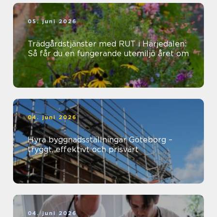
05. juni 2026
Trädgårdstjänster med RUT i Härjedalen:
Så får du en fungerande utemiljö året om
04. juni 2026
Hyra byggnadsställningar Göteborg –
tryggt, effektivt och prisvärt
04. juni 2026