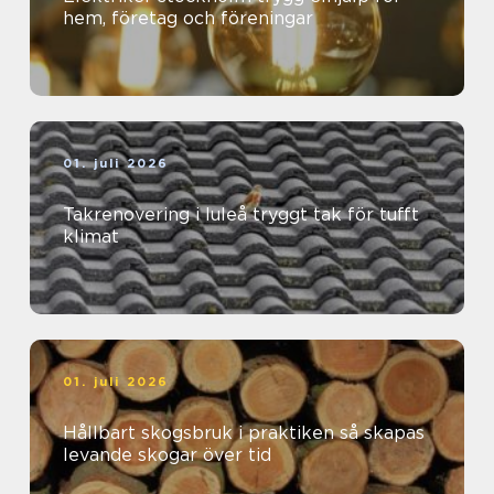
hem, företag och föreningar
01. juli 2026
Takrenovering i luleå tryggt tak för tufft
klimat
01. juli 2026
Hållbart skogsbruk i praktiken så skapas
levande skogar över tid