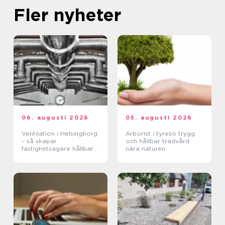
Fler nyheter
06. augusti 2026
05. augusti 2026
Ventilation i Helsingborg
Arborist i tyresö trygg
– så skapar
och hållbar trädvård
fastighetsägare hållbara
nära naturen
och hälsosamma miljöer