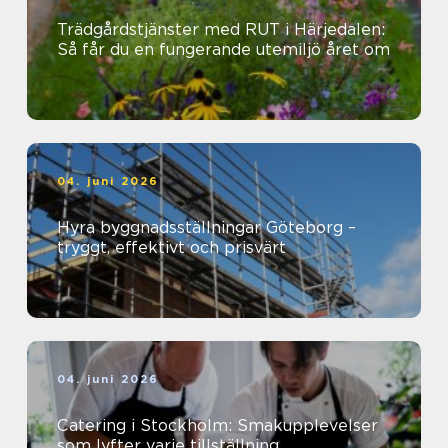
Trädgårdstjänster med RUT i Härjedalen:
Så får du en fungerande utemiljö året om
04. juni 2026
Hyra byggnadsställningar Göteborg –
tryggt, effektivt och prisvärt
04. juni 2026
Catering i Stockholm: Smakupplevelser
som lyfter varje tillställning