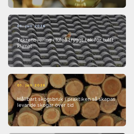
01. juli 2026
Takrenovering i luleå tryggt tak för tufft
klimat
01. juli 2026
Hållbart skogsbruk i praktiken så skapas
levande skogar över tid