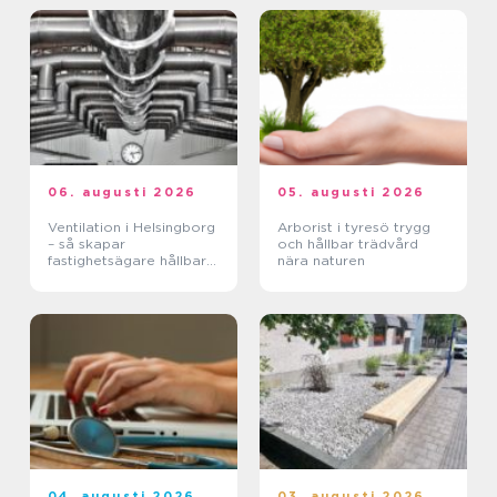
06. augusti 2026
05. augusti 2026
Ventilation i Helsingborg
Arborist i tyresö trygg
– så skapar
och hållbar trädvård
fastighetsägare hållbara
nära naturen
och hälsosamma miljöer
04. augusti 2026
03. augusti 2026