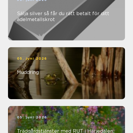
Sälja silver så får du rätt betalt för ditt
ädelmetallskrot
05. juni 2026
Muddring
05. juni 2026
Trädgårdstjänster med RUT i Härjedalen: