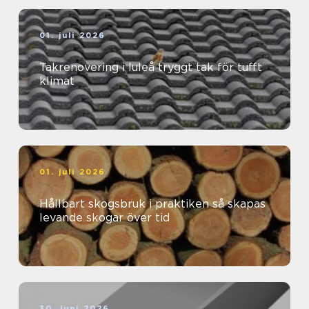
01. juli 2026
Takrenovering i luleå tryggt tak för tufft
klimat
01. juli 2026
Hållbart skogsbruk i praktiken så skapas
levande skogar över tid
30. juni 2026