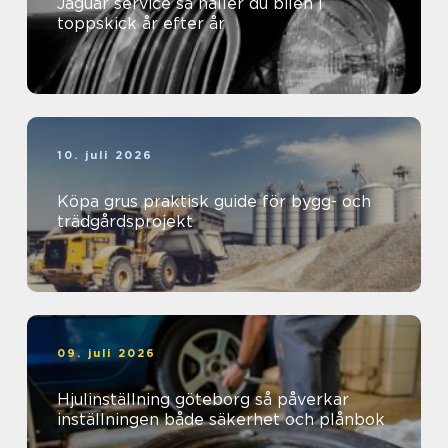
Jaguar service så håller du bilen i
toppskick år efter år
10. juli 2026
Köpa grus praktisk guide för bygg- och
trädgårdsprojekt
09. juli 2026
Hjulinställning göteborg så påverkar
inställningen både säkerhet och plånbok