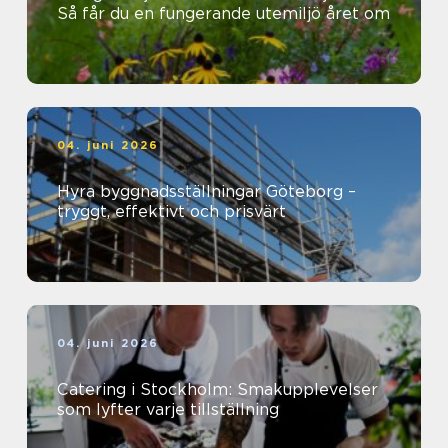
Så får du en fungerande utemiljö året om
04. juni 2026
Hyra byggnadsställningar Göteborg –
tryggt, effektivt och prisvärt
04. juni 2026
Catering i Stockholm: Smakupplevelser
som lyfter varje tillställning