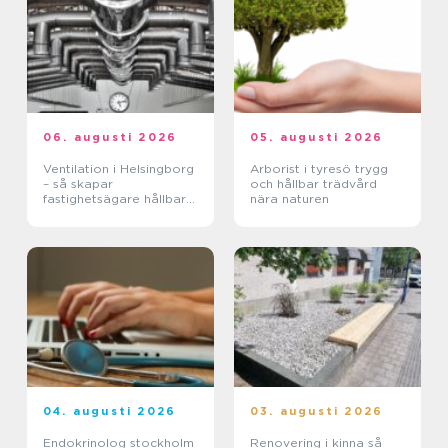
06. augusti 2026
05. augusti 2026
Ventilation i Helsingborg
Arborist i tyresö trygg
– så skapar
och hållbar trädvård
fastighetsägare hållbara
nära naturen
och hälsosamma miljöer
04. augusti 2026
03. augusti 2026
Endokrinolog stockholm
Renovering i kinna så