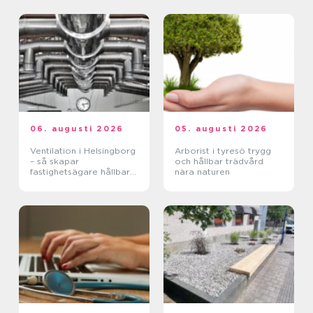
06. augusti 2026
05. augusti 2026
Ventilation i Helsingborg
Arborist i tyresö trygg
– så skapar
och hållbar trädvård
fastighetsägare hållbara
nära naturen
och hälsosamma miljöer