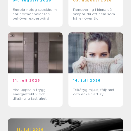
04. augusti 2026
03. augusti 2026
Endokrinolog stockholm
Renovering i kinna så
när hormonbalansen
skapar du ett hem som
behöver expertvård
håller över tid
31. juli 2026
14. juli 2026
Hiss uppsala trygg,
Trikåtyg mjukt, följsamt
energieffektiv och
och enkelt att sy i
tillgänglig fastighet
11. juli 2026