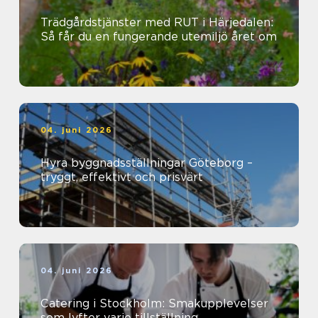
Trädgårdstjänster med RUT i Härjedalen:
Så får du en fungerande utemiljö året om
04. juni 2026
Hyra byggnadsställningar Göteborg –
tryggt, effektivt och prisvärt
04. juni 2026
Catering i Stockholm: Smakupplevelser
som lyfter varje tillställning