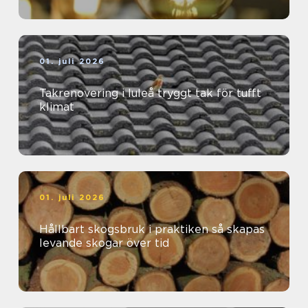
01. juli 2026
Takrenovering i luleå tryggt tak för tufft
klimat
01. juli 2026
Hållbart skogsbruk i praktiken så skapas
levande skogar över tid