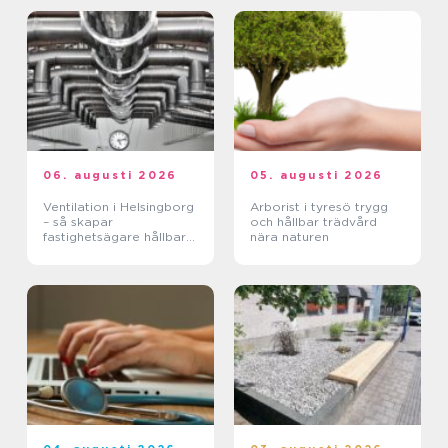
06. augusti 2026
05. augusti 2026
Ventilation i Helsingborg
Arborist i tyresö trygg
– så skapar
och hållbar trädvård
fastighetsägare hållbara
nära naturen
och hälsosamma miljöer