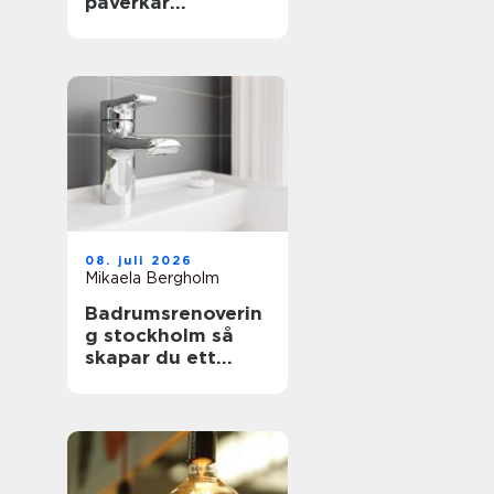
påverkar
inställningen både
säkerhet och
plånbok
08. juli 2026
Mikaela Bergholm
Badrumsrenoverin
g stockholm så
skapar du ett
hållbart och
snyggt badrum