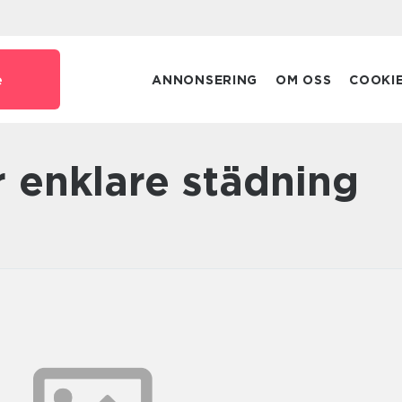
e
ANNONSERING
OM OSS
COOKI
ör enklare städning