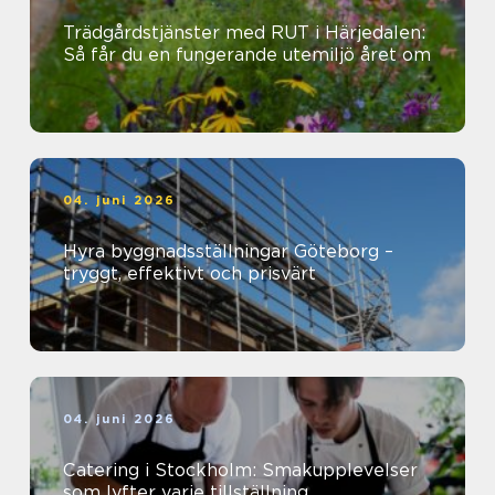
Trädgårdstjänster med RUT i Härjedalen:
Så får du en fungerande utemiljö året om
04. juni 2026
Hyra byggnadsställningar Göteborg –
tryggt, effektivt och prisvärt
04. juni 2026
Catering i Stockholm: Smakupplevelser
som lyfter varje tillställning