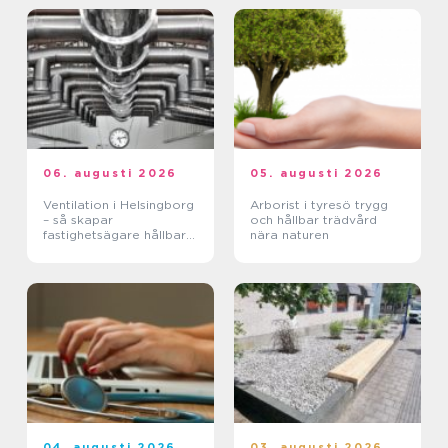
06. augusti 2026
05. augusti 2026
Ventilation i Helsingborg
Arborist i tyresö trygg
– så skapar
och hållbar trädvård
fastighetsägare hållbara
nära naturen
och hälsosamma miljöer
04. augusti 2026
03. augusti 2026