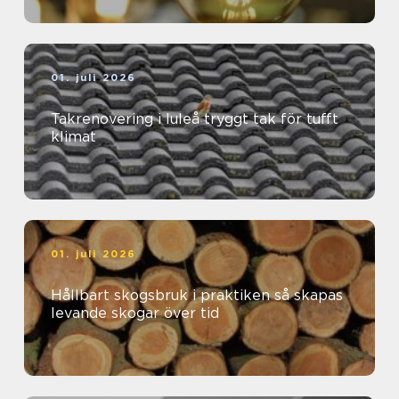
01. juli 2026
Takrenovering i luleå tryggt tak för tufft
klimat
01. juli 2026
Hållbart skogsbruk i praktiken så skapas
levande skogar över tid