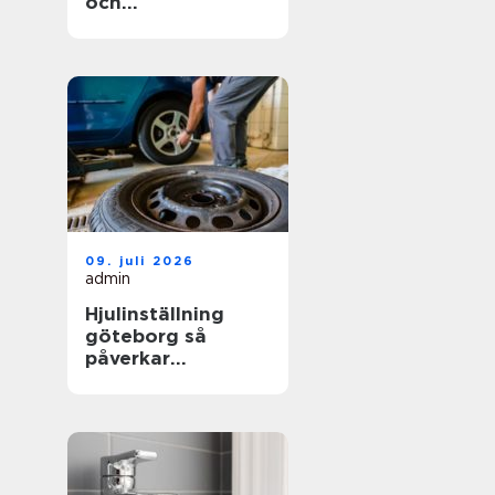
och
trädgårdsprojekt
09. juli 2026
admin
Hjulinställning
göteborg så
påverkar
inställningen både
säkerhet och
plånbok