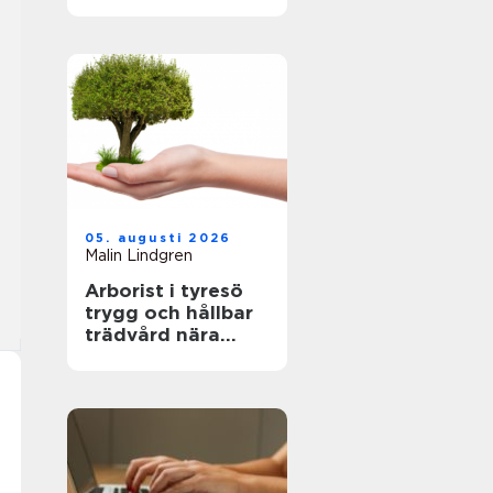
fastighetsägare
hållbara och
hälsosamma
miljöer
05. augusti 2026
Malin Lindgren
Arborist i tyresö
trygg och hållbar
trädvård nära
naturen