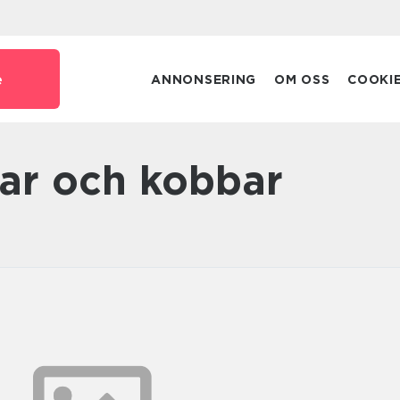
e
ANNONSERING
OM OSS
COOKI
öar och kobbar