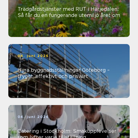
Trädgårdstjänster med RUT i Härjedalen:
Så får du en fungerande utemiljö året om
04. juni 2026
Hyra byggnadsställningar Göteborg –
tryggt, effektivt och prisvärt
04. juni 2026
Catering i Stockholm: Smakupplevelser
som lyfter varje tillställning