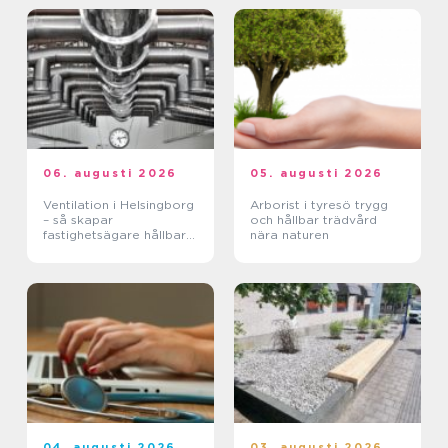
06. augusti 2026
05. augusti 2026
Ventilation i Helsingborg
Arborist i tyresö trygg
– så skapar
och hållbar trädvård
fastighetsägare hållbara
nära naturen
och hälsosamma miljöer
04. augusti 2026
03. augusti 2026