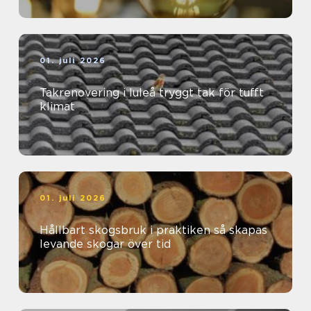
01. juli 2026
Takrenovering i luleå tryggt tak för tufft
klimat
01. juli 2026
Hållbart skogsbruk i praktiken så skapas
levande skogar över tid