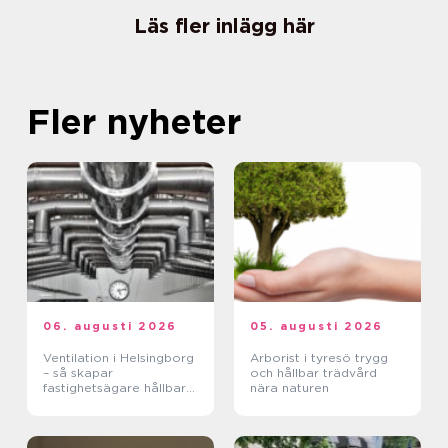
Läs fler inlägg här
Fler nyheter
06. augusti 2026
05. augusti 2026
Ventilation i Helsingborg
Arborist i tyresö trygg
– så skapar
och hållbar trädvård
fastighetsägare hållbara
nära naturen
och hälsosamma miljöer