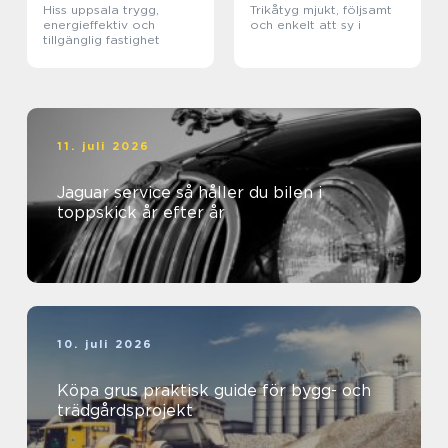
Hiss uppsala trygg,
Trikåtyg mjukt, följsamt
energieffektiv och
och enkelt att sy i
tillgänglig fastighet
11. juli 2026
Jaguar service så håller du bilen i
toppskick år efter år
10. juli 2026
Köpa grus praktisk guide för bygg- och
trädgårdsprojekt