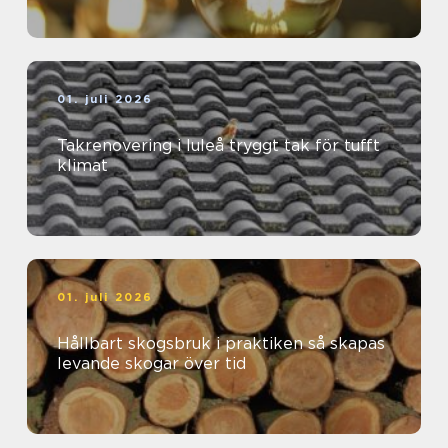
01. juli 2026
Takrenovering i luleå tryggt tak för tufft
klimat
01. juli 2026
Hållbart skogsbruk i praktiken så skapas
levande skogar över tid