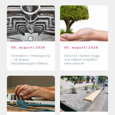
06. augusti 2026
05. augusti 2026
Ventilation i Helsingborg
Arborist i tyresö trygg
– så skapar
och hållbar trädvård
fastighetsägare hållbara
nära naturen
och hälsosamma miljöer