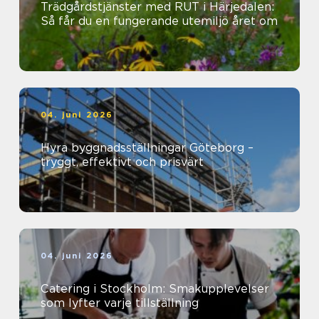
Trädgårdstjänster med RUT i Härjedalen:
Så får du en fungerande utemiljö året om
04. juni 2026
Hyra byggnadsställningar Göteborg –
tryggt, effektivt och prisvärt
04. juni 2026
Catering i Stockholm: Smakupplevelser
som lyfter varje tillställning