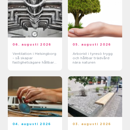
06. augusti 2026
05. augusti 2026
Ventilation i Helsingborg
Arborist i tyresö trygg
– så skapar
och hållbar trädvård
fastighetsägare hållbara
nära naturen
och hälsosamma miljöer
04. augusti 2026
03. augusti 2026